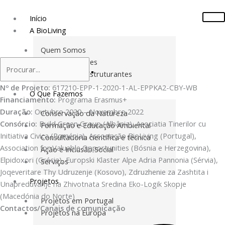
Skip
to
Início
content
A BioLiving
Quem Somos
Missão e Valores
Documentos Estruturantes
Nº de Projeto:
617210-EPP-1-2020-1-AL-EPPKA2-CBY-WB
O Que Fazemos
Financiamento:
Programa Erasmus+
Duração:
Outubro 2020 – Novembro 2022
Conservação da Natureza
Consórcio:
Build Green Group (Albânia), Asociatia Tinerilor cu
Formação e Educação Ambiental
Initiativa Civica (Roménia), Associação BioLiving (Portugal),
Consultadoria científica e técnica
Association for Valuable Opportunities (Bósnia e Herzegovina),
Ação e Inclusão Social
Elpidoxori (Grécia), Europski Klaster Alpe Adria Pannonia (Sérvia),
Serviços
Joqeveritare Thy Udruzenje (Kosovo), Zdruzhenie za Zashtita i
Projetos
Unapreduvanje na Zhivotnata Sredina Eko-Logik Skopje
(Macedónia do Norte)
Projetos em Portugal
Contactos/Canais de comunicação
Projetos na Europa