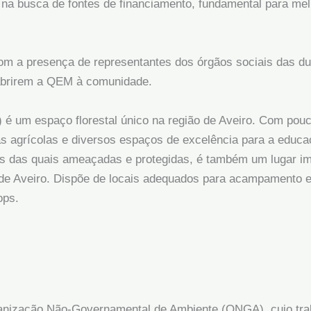
na busca de fontes de financiamento, fundamental para mel
com a presença de representantes dos órgãos sociais das du
eabrirem a QEM à comunidade.
 é um espaço florestal único na região de Aveiro. Com pouc
eas agrícolas e diversos espaços de excelência para a edu
tas das quais ameaçadas e protegidas, é também um lugar i
 de Aveiro. Dispõe de locais adequados para acampamento e
ops.
anização Não-Governamental de Ambiente (ONGA), cujo trab