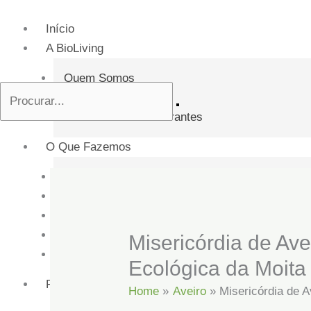
Skip
to
Início
content
A BioLiving
Quem Somos
Missão e Valores
Documentos Estruturantes
O Que Fazemos
Conservação da Natureza
Formação e Educação Ambiental
Consultadoria científica e técnica
Ação e Inclusão Social
Misericórdia de Avei
Serviços
Ecológica da Moita
Projetos
Home
Aveiro
Misericórdia de A