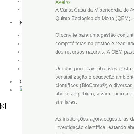
Projetos em Portugal
Aveiro
Projetos na Europa
A Santa Casa da Misericórdia de A
Quinta Ecológica da Moita (QEM), 
Participar
O convite para uma gestão conjunt
Tornar-se sócio
competências na gestão e reabilit
Voluntariado
dos recursos naturais. A QEM pass
Calendário de Atividades
Donativos e Mecenato
Um dos principais objetivos desta
Blog
sensibilização e educação ambient
Contactos
científicos (BioCamp®) e diversas 
EN
aberto ao público, assim como a o
similares.
X
As instituições agora cogestoras 
investigação científica, estando a