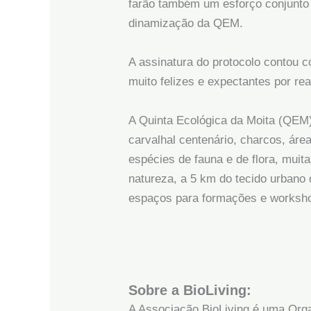
farão também um esforço conjunto 
dinamização da QEM.
A assinatura do protocolo contou 
muito felizes e expectantes por r
A Quinta Ecológica da Moita (QEM)
carvalhal centenário, charcos, ár
espécies de fauna e de flora, mui
natureza, a 5 km do tecido urbano
espaços para formações e worksh
Sobre a BioLiving:
A Associação BioLiving é uma Org