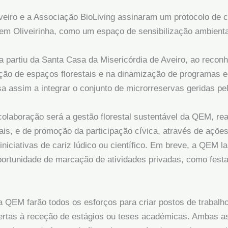
veiro e a Associação BioLiving assinaram um protocolo de 
em Oliveirinha, como um espaço de sensibilização ambienta
a partiu da Santa Casa da Misericórdia de Aveiro, ao recon
ação de espaços florestais e na dinamização de programas 
a assim a integrar o conjunto de microrreservas geridas pe
 colaboração será a gestão florestal sustentável da QEM, r
ais, e de promoção da participação cívica, através de açõe
iniciativas de cariz lúdico ou científico. Em breve, a QEM
portunidade de marcação de atividades privadas, como festa
da QEM farão todos os esforços para criar postos de trabal
bertas à receção de estágios ou teses académicas. Ambas as 